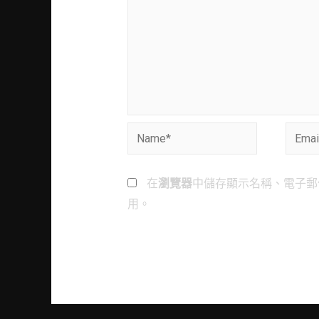
Name*
Email*
在
瀏覽器
中儲存顯示名稱、電子郵
用。