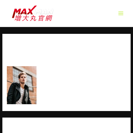
MAIN
MEN
CUSTOM-BIKE-BUILDER-
TESTIMONIAL-5
發佈留言