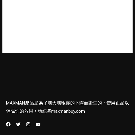
登入
訂閱網站內容的資訊提供
訂閱留言的資訊提供
WordPress.org 台灣繁體中文
MAXMAN產品是為了增大增粗你的下體而誕生的，使用正品以
保障你的效果，請認準maxmanbuy.com