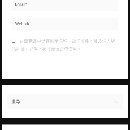
Email*
Website
在
瀏覽器
中儲存顯示名稱、電子郵件地址及個人網
站網址，以供下次發佈留言時使用。
S
e
a
r