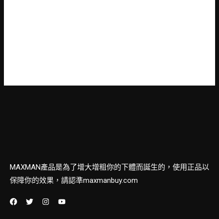
登入
訂閱網站內容的資訊提供
訂閱留言的資訊提供
WordPress.org 台灣繁體中文
MAXMAN產品是為了增大增粗你的下體而誕生的，使用正品以
保障你的效果，請認準maxmanbuy.com