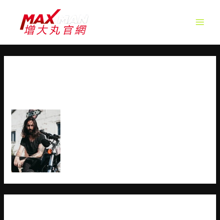
MAIN
MEN
CUSTOM-BIKE-BUILDER-
TESTIMONIAL-2
發佈留言