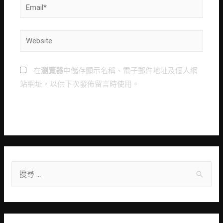
Email*
Website
在
瀏覽器
中儲存顯示名稱、電子郵件地址及個人網
站網址，以供下次發佈留言時使用。
S
e
a
r