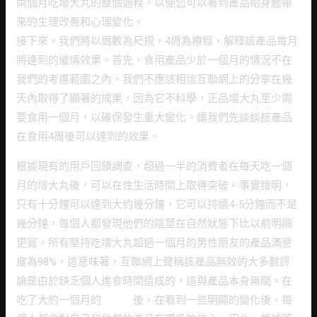
兩個月吃增大丸的整個過程，以便您可以看到產品給身體帶
來的生理改善和心理變化。
接下來，我們將以周數為尺規，4周為療程，解釋該產品每月
將達到的催情效果。首先，食用產品少於一個月的情況不在
我們的考慮範圍之內。我們不應該相信互聯網上的分享在幾
天內取得了顯著的成果，因為它不科學，正品增大丸至少需
要食用一個月，以確保發生重大變化。讓我們先談談該產品
在食用4周後可以達到的效果。
根據現有的用戶回饋調查，超過一半的消費者在每天吃一個
月的增大丸後，可以在性生活時間上取得突破。事實證明，
只有十分鐘可以達到大約幾分鐘，它可以持續4-5分鐘而不是
幾分鐘，每個人都發現他們的陰莖在自然狀態下比以前明顯
更寬。所有堅持吃增大丸超過一個月的男性朋友的產品滿意
度為98%，這意味著，互聯網上聲稱該產品無效的大多數評
論是由於缺乏個人進食時間造成的，這與產品本身無關。在
吃了大約一個月的
增大丸
後，在看到一些明顯的變化後，每