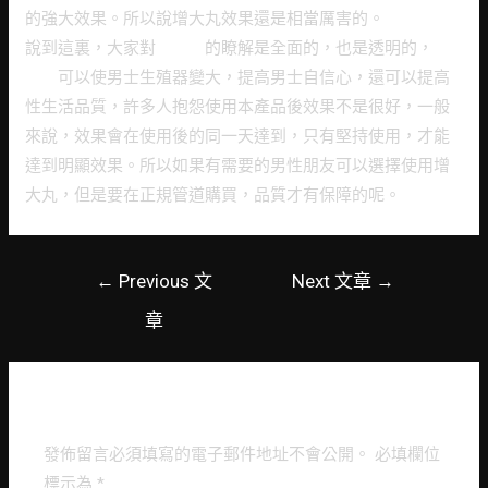
的強大效果。所以說增大丸效果還是相當厲害的。
說到這裏，大家對
增大丸
的瞭解是全面的，也是透明的，
增
大丸
可以使男士生殖器變大，提高男士自信心，還可以提高
性生活品質，許多人抱怨使用本產品後效果不是很好，一般
來說，效果會在使用後的同一天達到，只有堅持使用，才能
達到明顯效果。所以如果有需要的男性朋友可以選擇使用增
大丸，但是要在正規管道購買，品質才有保障的呢。
文
←
Previous 文
Next 文章
→
章
章
導
覽
LEAVE A COMMENT
發佈留言必須填寫的電子郵件地址不會公開。
必填欄位
標示為
*