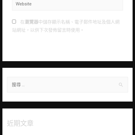
Website
在
瀏覽器
中儲存顯示名稱、電子郵件地址及個人網
站網址，以供下次發佈留言時使用。
S
e
a
r
c
近期文章
h