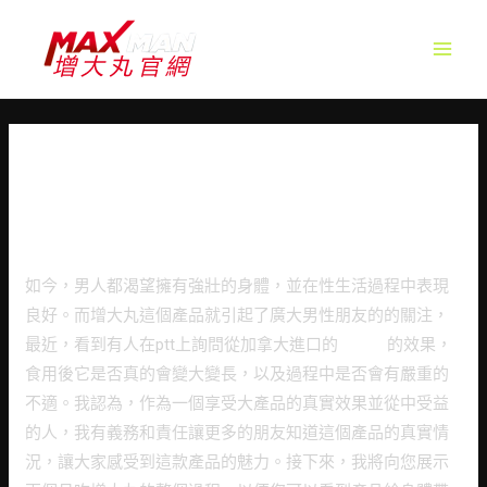
MAIN
MEN
增大丸實效實測，堅持使用兩
個月過程效果大揭秘
Leave a Comment
/
未分類
/ By
jimy
如今，男人都渴望擁有強壯的身體，並在性生活過程中表現
良好。而增大丸這個產品就引起了廣大男性朋友的的關注，
最近，看到有人在ptt上詢問從加拿大進口的
增大丸
的效果，
食用後它是否真的會變大變長，以及過程中是否會有嚴重的
不適。我認為，作為一個享受大產品的真實效果並從中受益
的人，我有義務和責任讓更多的朋友知道這個產品的真實情
況，讓大家感受到這款產品的魅力。接下來，我將向您展示