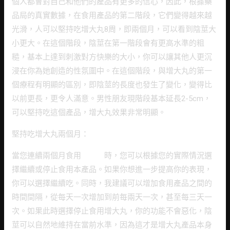
個人都會對自己和他們的產品有更多的信心，因此，根據藥
品局的真實數據，在食用產品的第二階段，它們變得越來越
光滑，人可以堅持吃增大丸8周，即兩個月，可以看到陰莖大
小更大。在這個階段，陰莖在第一階段會有更高水準的粗
糙，基本上達到刺激對方快樂的大小，你可以讓其他人更沉
浸在你為她創造的性氛圍中。在這個階段，與增大丸的第一
個療程有明顯的區別，即陰莖的長度也發生了變化，變得比
以前更長，更令人滿意。男性朋友現階段基本延長2-5cm，
可以堅持吃這個產品，增大丸效果非常明顯。
堅持吃增大丸兩個月：
當您連續兩個月食用
增大
丸
時，您可以根據您的實際情況選
擇繼續或停止食用本產品。如果你想進一步提高你的表現，
你可以選擇繼續吃。同時，我建議可以增加食用產品之間的
時間間隔，從每天一次增加到前每兩天一次，甚至每三天一
次。如果此時選擇停止食用增大丸，你的功能不會惡化，陰
莖可以自然地維持在當前水準，因為這才是增大丸產品本身